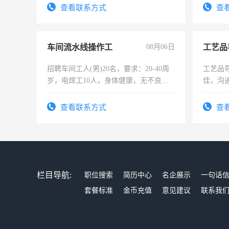
查看联系方式
查
车间流水线操作工
08月06日
工艺品
招聘车间工人(男)20名，要求：20-40周
工艺品导
岁，电焊工10人，身体健康，无不良嗜
佳，沟
好。薪资：4500-7000元，标准八人间住
上进心
宿，免费发放劳保用品，两班倒，每月
查看联系方式
查
25号准时发放工资，工作时间10小时
栏目导航:
职位搜索
简历中心
名企展示
一句话
套餐标准
金币充值
意见建议
联系我