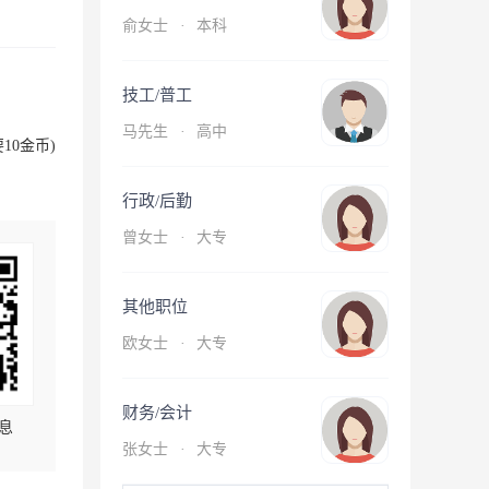
俞女士
·
本科
技工/普工
马先生
·
高中
10金币)
行政/后勤
曾女士
·
大专
其他职位
欧女士
·
大专
财务/会计
息
张女士
·
大专