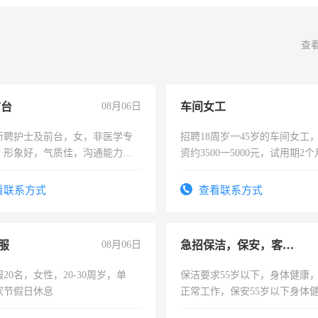
查
前台
08月06日
车间女工
所聘护士及前台，女，非医学专
招聘18周岁一45岁的车间女工
，形象好，气质佳，沟通能力
资约3500一5000元，试用期2
试，周日休息。
险，有年薪假，年底福利
看联系方式
查看联系方式
服
08月06日
急招保洁，保安，客服，工程
20名，女性，20-30周岁，单
保洁要求55岁以下，身体健康
家节假日休息
正常工作，保安55岁以下身体
责任心形象端庄，遵纪守法，