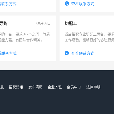
录，客服要求45岁以下高中以
看联系方式
查看联系方式
懂电脑工作认真，性格开朗有
能力，工程，懂水电维修。
导购
08月06日
切配工
购10名，要求;18-35之间，气质
饭店招聘专业切配工两名，要
通能力强，有团队合作精神，有
工作经验，能够很好的协助厨
，有工作经验者优先！
作。包吃住，每月有公休，工资35
4500。
看联系方式
查看联系方式
信息
招聘资讯
发布简历
企业入驻
会员中心
法律申明
们