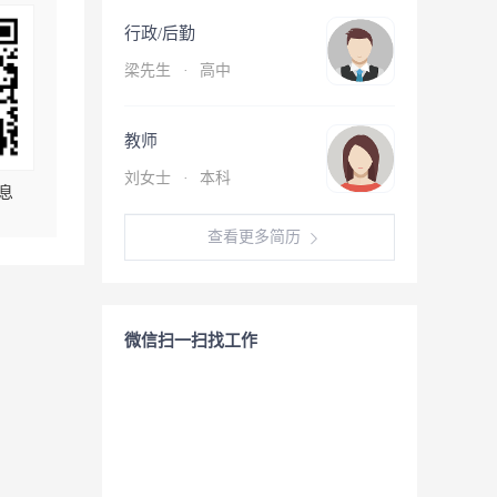
行政/后勤
梁先生
·
高中
教师
刘女士
·
本科
息
查看更多简历
微信扫一扫找工作