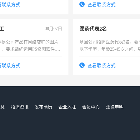
试用期1-3个月，转正后交纳五
看联系方式
查看联系方式
工
08月07日
医药代表2名
作是公司产品在网络店铺的图片
基因公司招聘医药代表2名，要
作，要求熟练运用PS修图软件,工
以下学历，年龄25-45岁之间，
每天8小时，待遇优厚。
可，需要具有营销经验，从事
表或者有医学资质的优先，底薪
看联系方式
查看联系方式
交五险。
信息
招聘资讯
发布简历
企业入驻
会员中心
法律申明
们