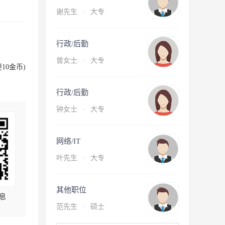
谢先生
·
大专
行政/后勤
曾女士
·
大专
10金币)
行政/后勤
钟女士
·
大专
网络/IT
叶先生
·
大专
其他职位
息
范先生
·
硕士