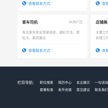
宿，免费发放劳保用品，两班倒，每月
查看联系方式
查
25号准时发放工资，工作时间10小时
客车司机
08月07日
店铺美
有大客车安全驾驶经验，遵纪守法，管
主要工
吃注，薪资面议
处理工
作时间
查看联系方式
查
栏目导航:
职位搜索
简历中心
名企展示
一句话
套餐标准
金币充值
意见建议
联系我