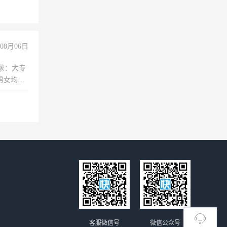
险，
08月06日
求：大专
男女均
过医药代
+绩效，
客服微信号
微信公众号