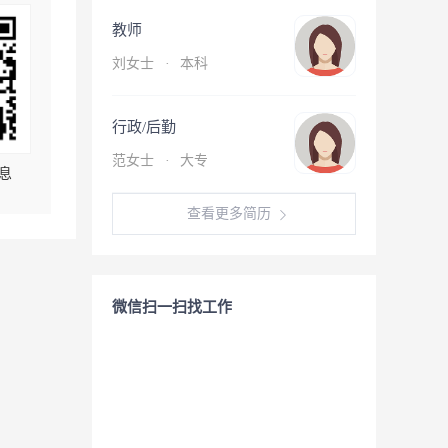
教师
刘女士
·
本科
行政/后勤
范女士
·
大专
息
查看更多简历
微信扫一扫找工作