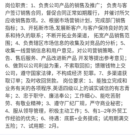
岗位职责：1、负责公司产品的销售及推广； 负责与客
户签订销售合同，督促合同正常如期履行， 并催讨所欠
应收销售款项。2、根据市场营销计划，完成部门销售
指标；3、开拓新市场,发展新客户,与客户保持良好的关
系和持久的联系；不断开拓业务渠道， 拓宽产品销售范
围；4、负责辖区市场信息的收集及对竞品的分析；5、
收集一线营销信息和用户意见，对公司营销策略、广
告、售后服务、产品改进新产品 开发等提出参考意见；
6、做到以公司利益为重，不索取回扣；馈赠钱物上交
公司，遵守国家法律，不构成经济 犯罪。7、多渠道获
取订单；及时收回货款。 岗位要求：1、能独立完成和
业务有关的各项程序,英语四级以上的诚实诚信的有志青
年；2、忠于职守、廉洁奉公；工作细心、能吃苦耐
劳、有敬业精神；3、遵守厂纪厂规，严守商业秘密；
4、服从领导管理，积极主动工作；5、有1--2年外贸工
作经验的优先；6、待遇：底薪+业务提成；试用期满交
五险；7、试用期：2月。