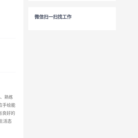
微信扫一扫找工作
2、熟练
相应手绘能
有良好的
生活态