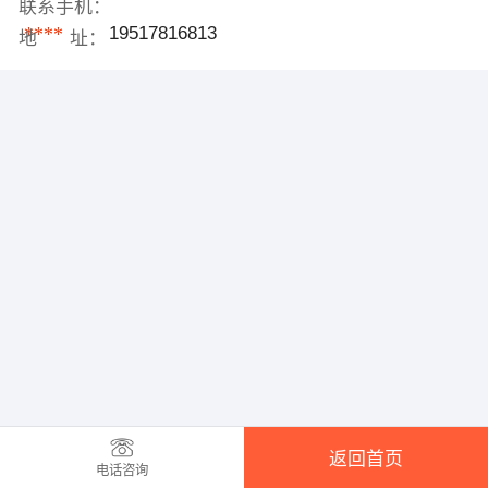
联系手机：
****
19517816813
地 址：
返回首页
电话咨询